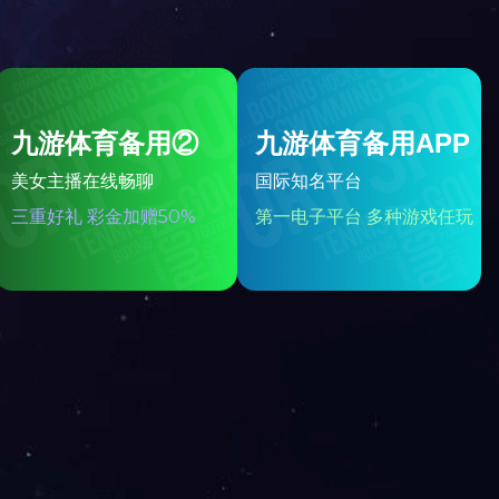
更多>>
开2025年第九次党委理论学习中心组（扩
2025-10-16
6期入党积极分子培训班开班 筑牢初心使...
2025-10-11