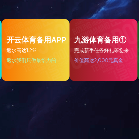
更多>>
院爱心捐...
2025-10-20
球探qiutan(中国)官方召
市诗心与...
2025-10-13
大...
典礼：迷彩青春落幕 大学新...
2025-09-30
球探qiutan(中国)官方第3
tan(中国)官方研究成果获...
“第一...
2025-09-19
2025-09-16