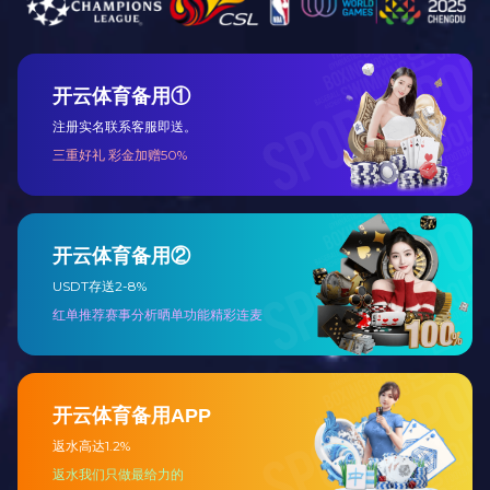
计算机与信息学院：榜样分享点迷...
2025-10-24
人文学院特邀李建刚老师示范授课...
2025-10-24
“党建+”赋能乡村振兴：经管学...
时政聚焦
2025-09-24
习近平率中央代表团抵达乌鲁木齐出席新疆维...
2025-09-17
中国人民抗日战争暨世界反法西斯战争胜利80...
2025-09-10
习近平给全国特岗教师代表的回信