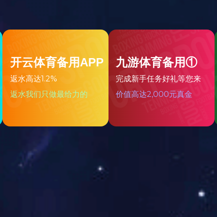
典礼：迷彩青...
（图 张沁源 李烨 邢博文 刘泓
本网讯（通讯员 大学生
 肖苗）鲜衣怒马少年时，不负韶
30日上午，球探qiutan(
行且知。10月24日晚，球探
级新生开学典礼暨军训
qiutan(中国)官方“挺膺...
在庄严的国歌声中拉