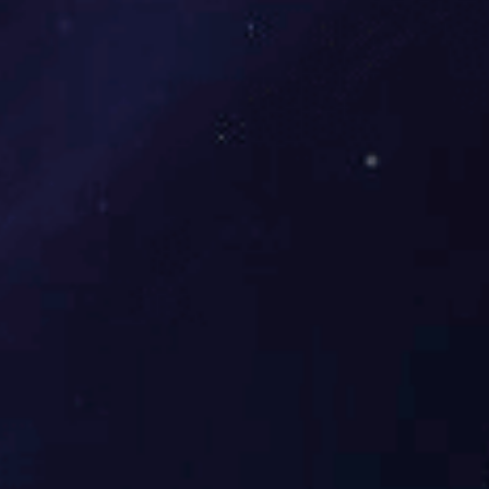
专升本信息平台
信息公
宣传片