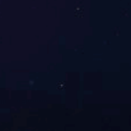
济技术开发区金山大道东666号 邮编：435109
300 传真号码：0714-6350826 信访电话：0714-5228566
CP备17017600号 主办与维护：球探网页版
国）官方网站
leyu.乐鱼（集团）智能科技股份有限公司网站
PIN
|
|
方端网站登录入口
OD在线体育网
韦德·官方版入口
九游官
|
|
|
9月15日，学习贯彻习近平总书记关于
讯员 程胜伟）
×关闭
举行。球探qiutan(中国)官方人文学院辅导员高悦