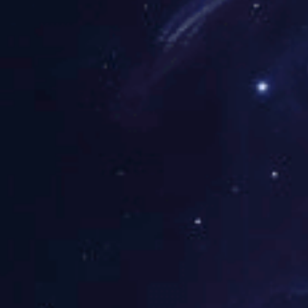
校园新
人文学院：大手小手
迪科金融服务产业学
2025迎新晚会：执
计算机与信息学院：
人文学院特邀李建刚
“党建+”赋能乡村振
校园文