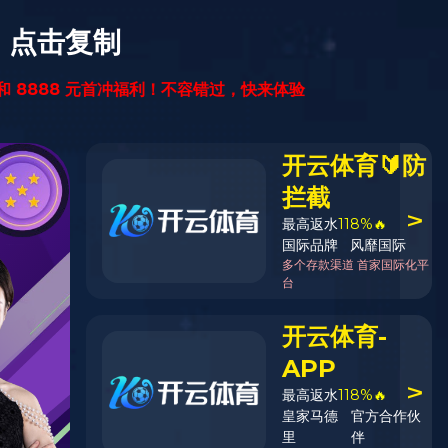
2026年08月07日 星期五
信息公开年度报告
当前位置：
首页
最新公开
(中国)官方研究成果获交流推介
-19
浏览次数：