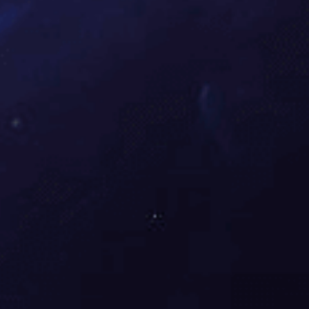
13
2025-10-23
球探
深山课堂：一位“00后”...
2025-10
2025-08-26
10
20
：笔尖燃星火，终揽上岸月
2025-08-18
2025-09
心栖璀璨星河，步履踏碎荆...
06
球探
2025-08-01
2025-06
碎隙光阴沉积努力，细流汇...
2025-07-24
28
球探
千淘万漉虽辛苦，吹尽狂沙...
2025-02
2025-07-10
循光而行 破晓登岸
专题专栏