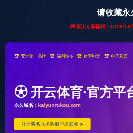
学校官网
首页
信息公开制度
最新公开
信息公开清单
喜报
基本信息
财务、资产及收费信息
人事师资信息