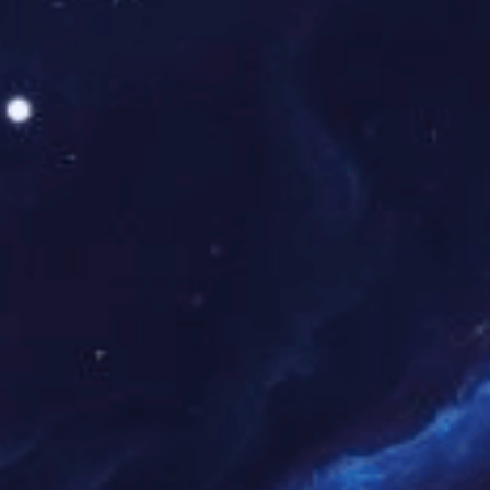
闻
媒体文
更多+
2025-10-27
绘孝爱 孝爱...
【湖北日报】情暖
2025-10-27
院深入实习一...
【湖北日报】青春伴
2025-10-25
青春之笔 绘时...
【长江网】球探网页
2025-10-24
榜样分享点迷...
【小e教育】湖北师
2025-10-24
老师示范授课...
【中国教育在线】湖
2025-10-24
兴：经管学...
【湖北日报】湖北师
化
金山故
更多+