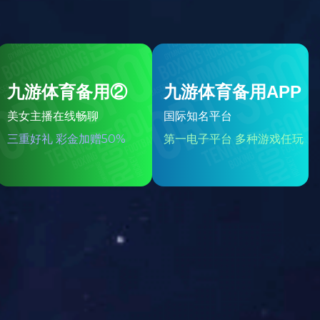
记者团）9月
本网讯（图 邢博文 李烨 彭串 余欣怡
中国)官方2025
文 邱馨怡）为帮助2025级新生更快适
总结表彰大会
应大学环境、筑牢理想信念、明确
...
学...