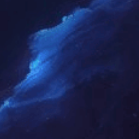
理
时政聚
更多+
2025-10-28
夕阳 幸福邻里
习近平率中央代表
2025-10-28
成长 重阳润...
中国人民抗日战争
2025-10-28
版...
习近平给全国特
2025-10-26
范大学文理学...
习近平出席金砖国
2025-10-26
北师范大学文...
纪念中国人民抗日
2025-10-26
范大学文理学...
习近平：在纪念中
事
通知公
更多+