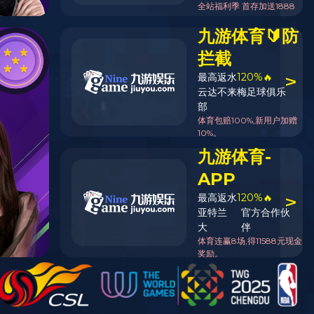
人才招聘
行2025级开学
入学教育：线上线下全覆盖 助力...