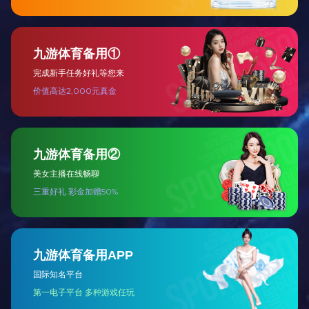
2025-10-06
金山文话｜一场兄弟的千年之约
2025-09-26
金山文话｜当古诗遇上“神回复”
专升本信息平台