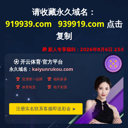
学院概况
机构设置
教学管