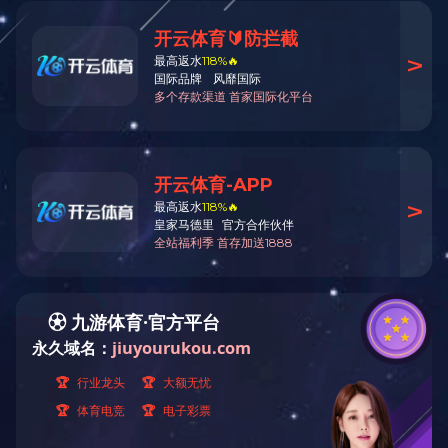
公告通知
公告通知
球探网页版关于征集学校
2025年下半年全国
球探网页版2025年招
球探网页版2025年普
给参加教师资格证考试
球探网页版关于2024
球探网页版学校简介
湖北省科学技术进步条
球探网页版2024年普
给参加教师资格证考试
教育部关于全面实施学